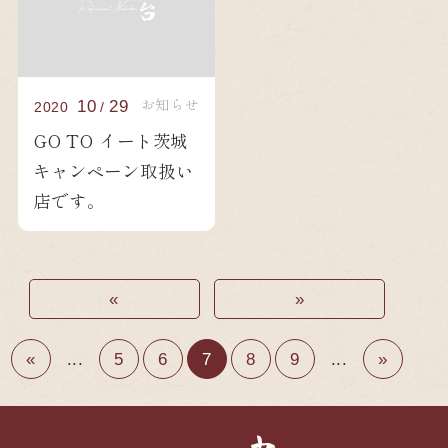
お知らせ
10
29
2020
/
GO TO イート茨城
キャンペーン取扱い
店です。
«
»
«
...
5
6
7
8
9
...
»